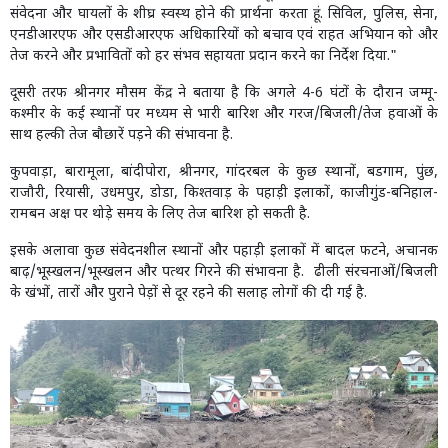
संवेदना और घायलों के शीघ्र स्वस्थ होने की प्रार्थना करता हूं. सिविल, पुलिस, सेना,
एनडीआरएफ और एसडीआरएफ अधिकारियों को बचाव एवं राहत अभियान को और
तेज करने और प्रभावितों को हर संभव सहायता प्रदान करने का निर्देश दिया."
दूसरी तरफ श्रीनगर मौसम केंद्र ने बताया है कि अगले 4-6 घंटों के दौरान जम्मू-
कश्मीर के कई स्थानों पर मध्यम से भारी बारिश और गरज/बिजली/तेज हवाओं के
साथ हल्की तेज बौछारें पड़ने की संभावना है.
कुपवाड़ा, बारामूला, बांदीपोरा, श्रीनगर, गांदरबल के कुछ स्थानों, बडगाम, पुंछ,
राजौरी, रियासी, उधमपुर, डोडा, किश्तवाड़ के पहाड़ी इलाकों, काजीगुंड-बनिहाल-
रामबन अक्ष पर थोड़े समय के लिए तेज बारिश हो सकती है.
इसके अलावा कुछ संवेदनशील स्थानों और पहाड़ी इलाकों में बादल फटने, अचानक
बाढ़/भूस्खलन/भूस्खलन और पत्थर गिरने की संभावना है. ढीली संरचनाओं/बिजली
के खंभों, तारों और पुराने पेड़ों से दूर रहने की सलाह लोगों की दी गई है.