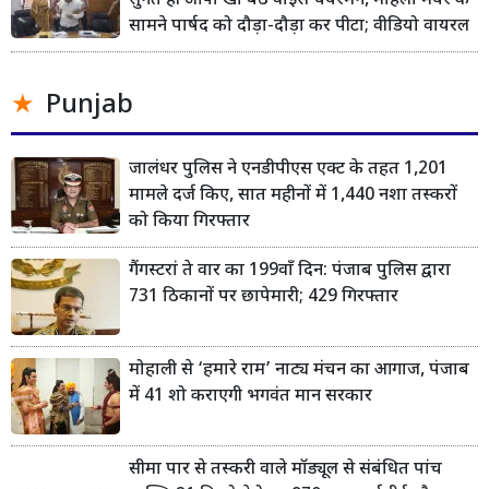
सुनते ही आपा खो बैठे वाइस चेयरमैन, महिला मेयर के
सामने पार्षद को दौड़ा-दौड़ा कर पीटा; वीडियो वायरल
Punjab
जालंधर पुलिस ने एनडीपीएस एक्ट के तहत 1,201
मामले दर्ज किए, सात महीनों में 1,440 नशा तस्करों
को किया गिरफ्तार
गैंगस्टरां ते वार का 199वाँ दिन: पंजाब पुलिस द्वारा
731 ठिकानों पर छापेमारी; 429 गिरफ्तार
मोहाली से ‘हमारे राम’ नाट्य मंचन का आगाज, पंजाब
में 41 शो कराएगी भगवंत मान सरकार
सीमा पार से तस्करी वाले मॉड्यूल से संबंधित पांच