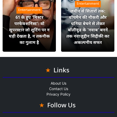
Entertainment
Entertainment
ज़मीन से सितारों तक:
61 के हुए 'मिस्टर
वॉचमैन की नौकरी और
परफेक्शनिस्ट': वो
धनिया बेचने से लेकर
सुपरस्टार जो शूटिंग पर न
बॉलीवुड के 'नवाब' बनने
घड़ी देखता है, न तकनीक
तक नवाज़ुद्दीन सिद्दीकी का
का गुलाम है
अकल्पनीय सफर
Links
About Us
Contact Us
Privacy Policy
Follow Us