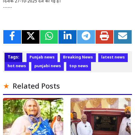
दिनांक 27-10-2025 दर्ज की गई हैं।
------
Tags:
Punjab news
Breaking News
latest news
hot news
punjabi news
top news
Related Posts