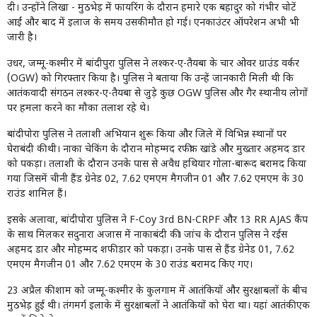
दी। उन्होंने लिखा - मुठभेड़ में फायरिंग के दौरान हमारे एक बहादुर को गंभीर चोटें
आईं और बाद में इलाज के समय उसकी मौत हो गई। एनकाउंटर ऑपरेशन अभी भी
जारी है।
उधर, जम्मू-कश्मीर में बांदीपुरा पुलिस ने लश्कर-ए-तैयबा के चार ओवर ग्राउंड वर्कर
(OGW) को गिरफ्तार किया है। पुलिस ने बताया कि उन्हें जानकारी मिली थी कि
आतंकवादी संगठन लश्कर-ए-तैयबा से जुड़े कुछ OGW पुलिस और गैर स्थानीय लोगों
पर हमला करने का मौका तलाश रहे थे।
बांदीपोरा पुलिस ने तलाशी अभियान शुरू किया और जिले में विभिन्न स्थानों पर
घेराबंदी की थी। नाका चेकिंग के दौरान मोहम्मद रफीक खांडे और मुख्तार अहमद डार
को पकड़ा। तलाशी के दौरान उनके पास से अवैध हथियार गोला-बारूद बरामद किया
गया जिसमें चीनी हैंड ग्रेनेड 02, 7.62 एमएम मैगजीन 01 और 7.62 एमएम के 30
राउंड शामिल हैं।
इसके अलावा, बांदीपोरा पुलिस ने F-Coy 3rd BN-CRPF और 13 RR AJAS कैंप
के साथ मिलकर सदुनारा अजास में नाकाबंदी की। जांच के दौरान पुलिस ने रईस
अहमद डार और मोहम्मद शफी डार को पकड़ा। उनके पास से हैंड ग्रेनेड 01, 7.62
एमएम मैगजीन 01 और 7.62 एमएम के 30 राउंड बरामद किए गए।
23 अप्रैल की शाम को जम्मू-कश्मीर के कुलगाम में आतंकियों और सुरक्षाबलों के बीच
मुठभेड़ हुई थी। तंगमर्ग इलाके में सुरक्षाबलों ने आतंकियों को घेरा था। यहां आतंकी एक