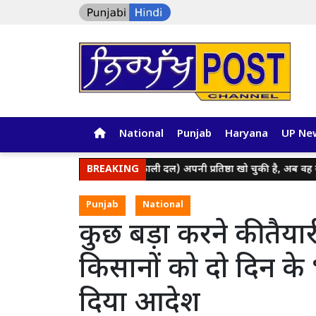
National
Punjab
Haryana
UP Ne
‘बेअदबी’ पार्टी (अकाली दल) अपनी प्रतिष्ठा खो चुकी है, अब वह राजनीति म
BREAKING
Punjab
National
कुछ बड़ा करने की तैया
किसानों को दो दिन क
दिया आदेश