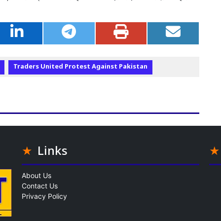
Traders United Protest Against Pakistan
Links
About Us
Contact Us
Privacy Policy