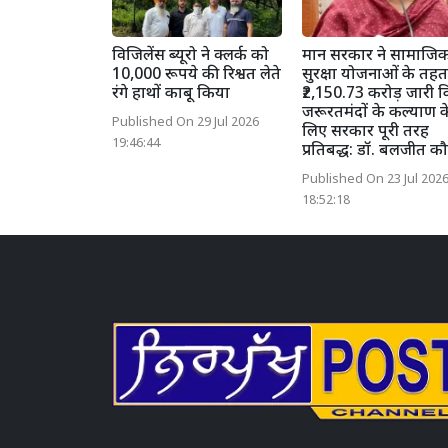
विजिलेंस ब्यूरो ने क्लर्क को
मान सरकार ने सामाजि
10,000 रूपये की रिश्वत लेते
सुरक्षा योजनाओं के तहत
रंगे हाथों काबू किया
₹2,150.73 करोड़ जारी 
जरूरतमंदों के कल्याण क
Published On 29 Jul 2026
लिए सरकार पूरी तरह
19:46:44
प्रतिबद्ध: डॉ. बलजीत क
Published On 23 Jul 202
18:52:18