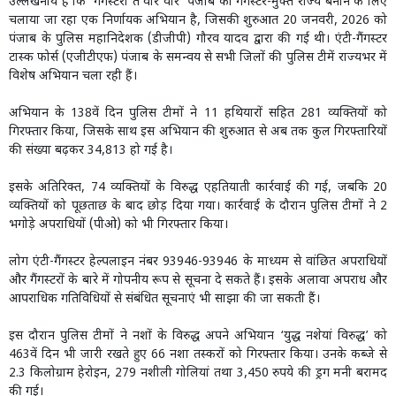
उल्लेखनीय है कि ‘गैंगस्टरां ते वार वार’ पंजाब को गैंगस्टर-मुक्त राज्य बनाने के लिए
चलाया जा रहा एक निर्णायक अभियान है, जिसकी शुरुआत 20 जनवरी, 2026 को
पंजाब के पुलिस महानिदेशक (डीजीपी) गौरव यादव द्वारा की गई थी। एंटी-गैंगस्टर
टास्क फोर्स (एजीटीएफ) पंजाब के समन्वय से सभी जिलों की पुलिस टीमें राज्यभर में
विशेष अभियान चला रही हैं।
अभियान के 138वें दिन पुलिस टीमों ने 11 हथियारों सहित 281 व्यक्तियों को
गिरफ्तार किया, जिसके साथ इस अभियान की शुरुआत से अब तक कुल गिरफ्तारियों
की संख्या बढ़कर 34,813 हो गई है।
इसके अतिरिक्त, 74 व्यक्तियों के विरुद्ध एहतियाती कार्रवाई की गई, जबकि 20
व्यक्तियों को पूछताछ के बाद छोड़ दिया गया। कार्रवाई के दौरान पुलिस टीमों ने 2
भगोड़े अपराधियों (पीओ) को भी गिरफ्तार किया।
लोग एंटी-गैंगस्टर हेल्पलाइन नंबर 93946-93946 के माध्यम से वांछित अपराधियों
और गैंगस्टरों के बारे में गोपनीय रूप से सूचना दे सकते हैं। इसके अलावा अपराध और
आपराधिक गतिविधियों से संबंधित सूचनाएं भी साझा की जा सकती हैं।
इस दौरान पुलिस टीमों ने नशों के विरुद्ध अपने अभियान ‘युद्ध नशेयां विरुद्ध’ को
463वें दिन भी जारी रखते हुए 66 नशा तस्करों को गिरफ्तार किया। उनके कब्जे से
2.3 किलोग्राम हेरोइन, 279 नशीली गोलियां तथा 3,450 रुपये की ड्रग मनी बरामद
की गई।