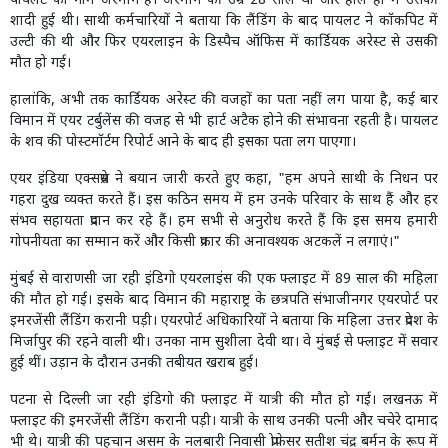
पायलट का नाम अरमान है। अरमान की उम्र 28 साल थी और हाल ही में उसकी
शादी हुई थी। साथी कर्मचारियों ने बताया कि लैंडिंग के बाद पायलट ने कॉकपिट में
उल्टी की थी और फिर एयरलाइन के डिस्पैच ऑफिस में कार्डियक अरेस्ट से उसकी
मौत हो गई।
हालांकि, अभी तक कार्डियक अरेस्ट की वजहों का पता नहीं लग पाया है, कई बार
विमान में एयर टर्बुलेंस की वजह से भी हार्ट अटैक होने की संभावना रहती है। पायलट
के शव की पोस्टमॉर्टम रिपोर्ट आने के बाद ही इसका पता लग पाएगा।
एयर इंडिया एक्सप्रेस ने बयान जारी करते हुए कहा, "हम अपने साथी के निधन पर
गहरा दुख व्यक्त करते हैं। इस कठिन समय में हम उनके परिवार के साथ हैं और हर
संभव सहायता प्रदान कर रहे हैं। हम सभी से अनुरोध करते हैं कि इस समय हमारी
गोपनीयता का सम्मान करें और किसी प्रकार की अनावश्यक अटकलें न लगाएं।"
मुंबई से वाराणसी जा रही इंडिगो एयरलाइंस की एक फ्लाइट में 89 साल की महिला
की मौत हो गई। इसके बाद विमान की महाराष्ट्र के छत्रपति संभाजीनगर एयरपोर्ट पर
इमरजेंसी लैंडिंग करानी पड़ी। एयरपोर्ट अधिकारियों ने बताया कि महिला उत्तर प्रदेश के
मिर्जापुर की रहने वाली थी। उनका नाम सुशीला देवी था। वे मुंबई से फ्लाइट में सवार
हुई थीं। उड़ान के दौरान उनकी तबीयत खराब हुई।
पटना से दिल्ली जा रही इंडिगो की फ्लाइट में यात्री की मौत हो गई। लखनऊ में
फ्लाइट की इमरजेंसी लैंडिंग करानी पड़ी। यात्री के साथ उनकी पत्नी और चचेरे दामाद
भी थे। यात्री की पहचान असम के नलबारी निवासी प्रोफेसर सतीश चंद्र बर्मन के रूप में